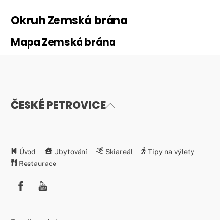
Okruh Zemská brána
Mapa Zemská brána
ČESKÉ PETROVICE
Back
To
Top
Úvod
Ubytování
Skiareál
Tipy na výlety
Restaurace
Facebook
YouTube