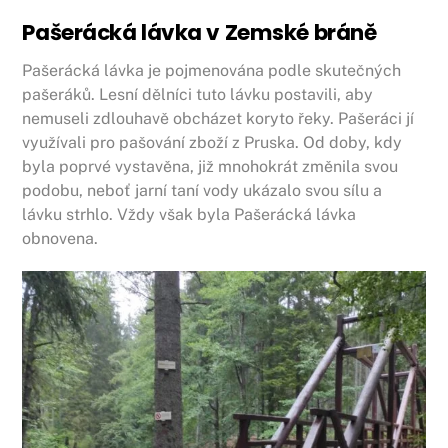
Pašerácká lávka v Zemské bráně
Pašerácká lávka je pojmenována podle skutečných
pašeráků. Lesní dělníci tuto lávku postavili, aby
nemuseli zdlouhavě obcházet koryto řeky. Pašeráci jí
využívali pro pašování zboží z Pruska. Od doby, kdy
byla poprvé vystavěna, již mnohokrát změnila svou
podobu, neboť jarní taní vody ukázalo svou sílu a
lávku strhlo. Vždy však byla Pašerácká lávka
obnovena.