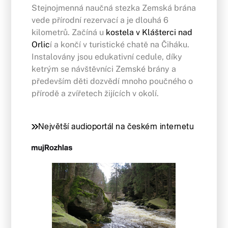
Stejnojmenná naučná stezka Zemská brána
vede přírodní rezervací a je dlouhá 6
kilometrů. Začíná u
kostela v Klášterci nad
Orlic
í a končí v turistické chatě na Čiháku.
Instalovány jsou edukativní cedule, díky
ketrým se návštěvníci Zemské brány a
především děti dozvědí mnoho poučného o
přírodě a zvířetech žijících v okolí.