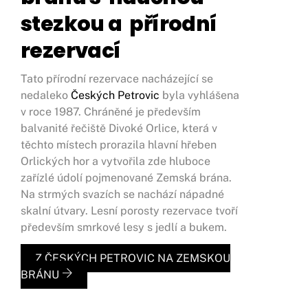
stezkou a přírodní
rezervací
Tato přírodní rezervace nacházející se
nedaleko
Českých Petrovic
byla vyhlášena
v roce 1987. Chráněné je především
balvanité řečiště Divoké Orlice, která v
těchto místech prorazila hlavní hřeben
Orlických hor a vytvořila zde hluboce
zařízlé údolí pojmenované Zemská brána.
Na strmých svazích se nachází nápadné
skalní útvary. Lesní porosty rezervace tvoří
především smrkové lesy s jedlí a bukem.
Z ČESKÝCH PETROVIC NA ZEMSKOU
BRÁNU