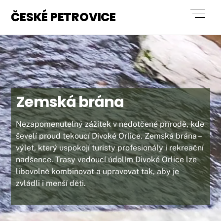
Skip
Men
ČESKÉ PETROVICE
to
content
Zemská brána
Nezapomenutelný zážitek v nedotčené přírodě, kde
ševelí proud tekoucí Divoké Orlice. Zemská brána –
výlet, který uspokojí turisty profesionály i rekreační
nadšence. Trasy vedoucí údolím Divoké Orlice lze
libovolně kombinovat a upravovat tak, aby je
zvládli i menší děti.